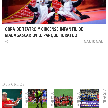
OBRA DE TEATRO Y CIRCENSE INFANTIL DE
MADAGASCAR EN EL PARQUE HURATDO
NACIONAL
DEPORTES
Billie
U.
Copa
Eve
DE
Jean
Católica
Sudamericana:
tie
DEPORTES
DEPORTES
DEPORTES
NA
King
fue
U.
un
0
0
0
0
Cup:
citada
La
dur