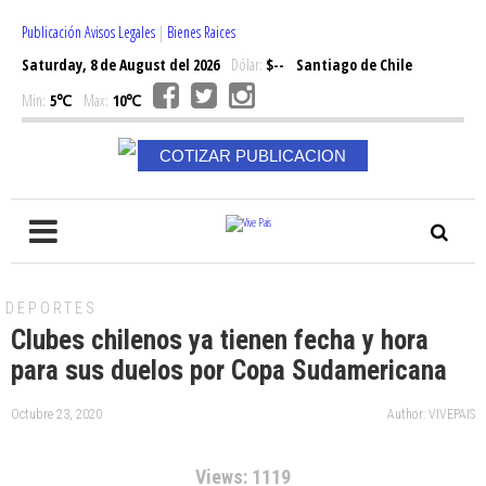
Publicación Avisos Legales
|
Bienes Raices
Saturday, 8 de August del 2026
Dólar:
$--
Santiago de Chile
Min:
5℃
Max:
10℃
COTIZAR PUBLICACION
DEPORTES
Clubes chilenos ya tienen fecha y hora
para sus duelos por Copa Sudamericana
Octubre 23, 2020
Author: VIVEPAIS
Views: 1119