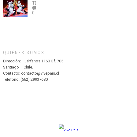
legalice
DE
TEATRO
el
TEATRO
0
abuso”
Y
CIRCENSE
INFANTIL
DE
MADAGASCAR
EN
EL
QUIÉNES SOMOS
PARQUE
HURATDO
Dirección: Huérfanos 1160 Of. 705
Santiago – Chile.
Contacto: contacto@vivepais.cl
Teléfono: (562) 29937680