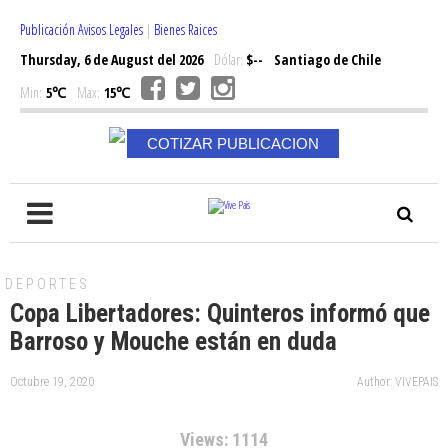
Publicación Avisos Legales
|
Bienes Raices
Thursday, 6 de August del 2026
Dólar:
$--
Santiago de Chile
Min:
5℃
Max:
15℃
COTIZAR PUBLICACION
DEPORTES
Copa Libertadores: Quinteros informó que
Barroso y Mouche están en duda
Octubre 19, 2020
Author: VIVEPAIS
Views: 1114