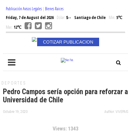
Publicación Avisos Legales
|
Bienes Raices
Friday, 7 de August del 2026
Dólar:
$--
Santiago de Chile
Min:
5℃
Max:
12℃
COTIZAR PUBLICACION
DEPORTES
Pedro Campos sería opción para reforzar a
Universidad de Chile
Octubre 19, 2020
Author: VIVEPAIS
Views: 1343