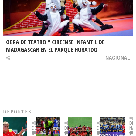
OBRA DE TEATRO Y CIRCENSE INFANTIL DE
MADAGASCAR EN EL PARQUE HURATDO
NACIONAL
DEPORTES
Billie
U.
Copa
Eve
DE
Jean
Católica
Sudamericana:
tie
DEPORTES
DEPORTES
DEPORTES
NA
King
fue
U.
un