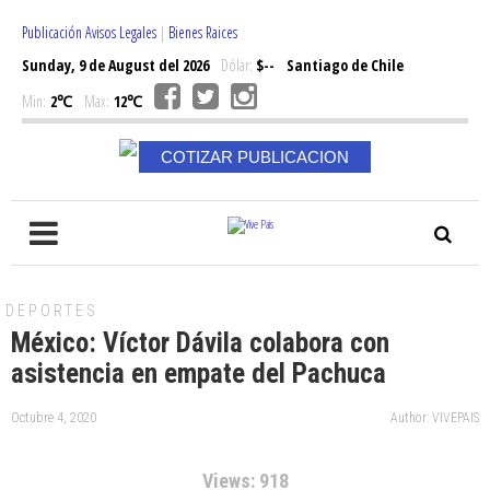
Publicación Avisos Legales
|
Bienes Raices
Sunday, 9 de August del 2026
Dólar:
$--
Santiago de Chile
Min:
2℃
Max:
12℃
COTIZAR PUBLICACION
DEPORTES
México: Víctor Dávila colabora con
asistencia en empate del Pachuca
Octubre 4, 2020
Author: VIVEPAIS
Views: 918