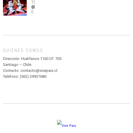
legalice
DE
TEATRO
el
TEATRO
0
abuso”
Y
CIRCENSE
INFANTIL
DE
MADAGASCAR
EN
EL
QUIÉNES SOMOS
PARQUE
HURATDO
Dirección: Huérfanos 1160 Of. 705
Santiago – Chile.
Contacto: contacto@vivepais.cl
Teléfono: (562) 29937680