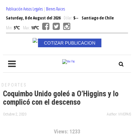
Publicación Avisos Legales
|
Bienes Raices
Saturday, 8 de August del 2026
Dólar:
$--
Santiago de Chile
Min:
5℃
Max:
10℃
COTIZAR PUBLICACION
DEPORTES
Coquimbo Unido goleó a O’Higgins y lo
complicó con el descenso
Octubre 2, 2020
Author: VIVEPAIS
Views: 1233