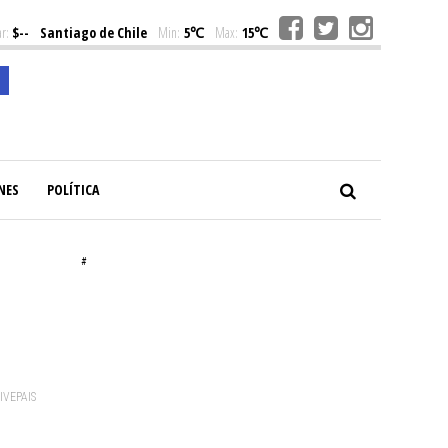
r:
$--
Santiago de Chile
Min:
5℃
Max:
15℃
NES
POLÍTICA
#
VIVEPAIS