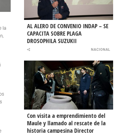
AL ALERO DE CONVENIO INDAP – SE
 la
CAPACITA SOBRE PLAGA
n,
DROSOPHILA SUZUKII
NACIONAL
i
os
s
Con visita a emprendimiento del
Maule y llamado al rescate de la
historia campesina Director
e