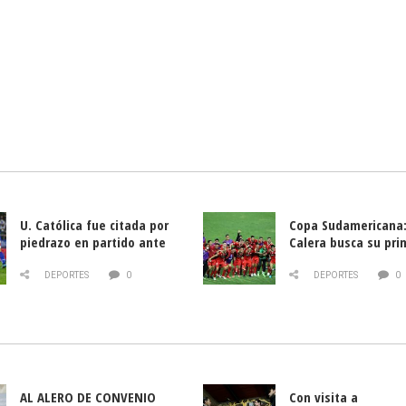
U. Católica fue citada por
Copa Sudamericana:
piedrazo en partido ante
Calera busca su pri
Deportes La Serena
triunfo ante Banfie
DEPORTES
0
DEPORTES
0
AL ALERO DE CONVENIO
Con visita a