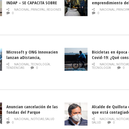
INDAP – SE CAPACITA SOBRE
emprendimiento de
PLAGA DROSOPHILA SUZUKII
y llamado al rescate
NACIONAL
,
PRINCIPAL
,
REGIONES
NACIONAL
,
PRINCIP
historia campesina 
0
0
Nacional de INDAP 
la Semana del Turi
Microsoft y ONG Innovacien
Bicicletas en época
lanzan aDistancia,
Covid-19: ¿Qué cons
plataforma con cursos
momento de conduci
NACIONAL
,
TECNOLOGÍA
,
NACIONAL
,
NOTICIA
gratuitos online sobre
TENDENCIAS
0
TECNOLOGÍA
0
tecnología orientados a
emprendedores
Anuncian cancelación de las
Alcalde de Quillota
fondas del Parque
que está contagiad
O’Higgins debido al
COVID-19
NACIONAL
,
NOTICIAS
,
SALUD
NACIONAL
,
NOTICIA
coronavirus
0
SALUD
0