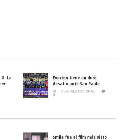
 U. La
Everton tiene un duro
mer
desafío ante Sao Paulo
ld
DEPORTES
,
NACIONAL
0
Smile fue el film más visto