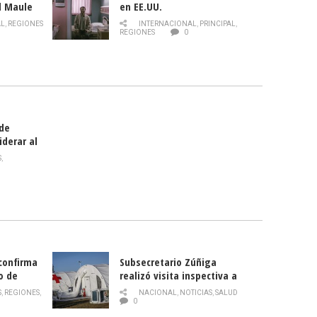
l Maule
en EE.UU.
 de la
AL
,
REGIONES
INTERNACIONAL
,
PRINCIPAL
,
Director
REGIONES
0
celebra
smo
 de
iderar al
rlas?
S
,
 confirma
Subsecretario Zúñiga
o de
realizó visita inspectiva a
Hospital Modular Sótero del
S
,
REGIONES
,
NACIONAL
,
NOTICIAS
,
SALUD
Río
0