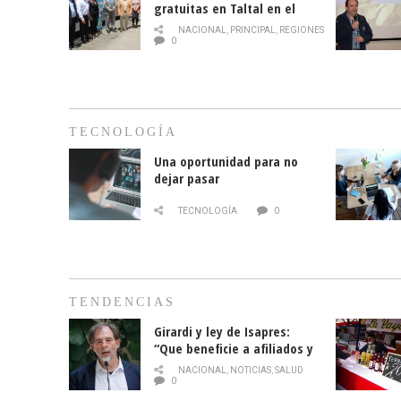
gratuitas en Taltal en el
mes de la prevención del
NACIONAL
,
PRINCIPAL
,
REGIONES
cáncer de mama
0
TECNOLOGÍA
Una oportunidad para no
dejar pasar
TECNOLOGÍA
0
TENDENCIAS
Girardi y ley de Isapres:
“Que beneficie a afiliados y
no legalice el abuso”
NACIONAL
,
NOTICIAS
,
SALUD
0