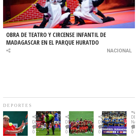
OBRA DE TEATRO Y CIRCENSE INFANTIL DE
MADAGASCAR EN EL PARQUE HURATDO
NACIONAL
DEPORTES
Billie
U.
Copa
Eve
DE
Jean
Católica
Sudamericana:
tie
DEPORTES
DEPORTES
DEPORTES
NA
King
fue
U.
un
0
0
0
0
Cup:
citada
La
dur