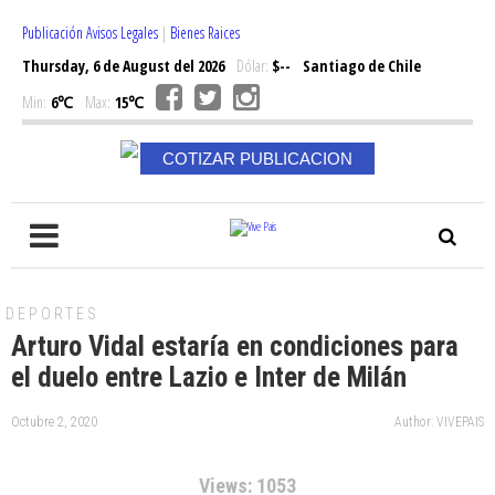
Publicación Avisos Legales
|
Bienes Raices
Thursday, 6 de August del 2026
Dólar:
$--
Santiago de Chile
Min:
6℃
Max:
15℃
COTIZAR PUBLICACION
DEPORTES
Arturo Vidal estaría en condiciones para
el duelo entre Lazio e Inter de Milán
Octubre 2, 2020
Author: VIVEPAIS
Views: 1053