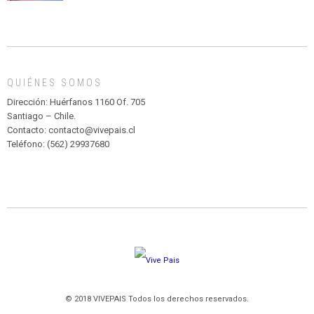
CIRCENSE
INFANTIL
DE
MADAGASCAR
EN
EL
QUIÉNES SOMOS
PARQUE
HURATDO
Dirección: Huérfanos 1160 Of. 705
Santiago – Chile.
Contacto: contacto@vivepais.cl
Teléfono: (562) 29937680
© 2018 VIVEPAIS Todos los derechos reservados.