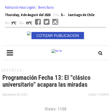
Publicación Avisos Legales
|
Bienes Raices
Thursday, 6 de August del 2026
Dólar:
$--
Santiago de Chile
Min:
5℃
Max:
15℃
COTIZAR PUBLICACION
DEPORTES
Programación Fecha 13: El “clásico
universitario” acapara las miradas
Septiembre 28, 2020
Author: VIVEPAIS
Views: 1108