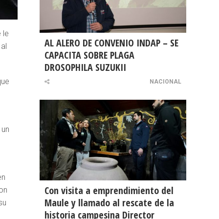
 le
AL ALERO DE CONVENIO INDAP – SE
al
CAPACITA SOBRE PLAGA
DROSOPHILA SUZUKII
que
NACIONAL
 un
en
Con visita a emprendimiento del
con
Maule y llamado al rescate de la
su
historia campesina Director