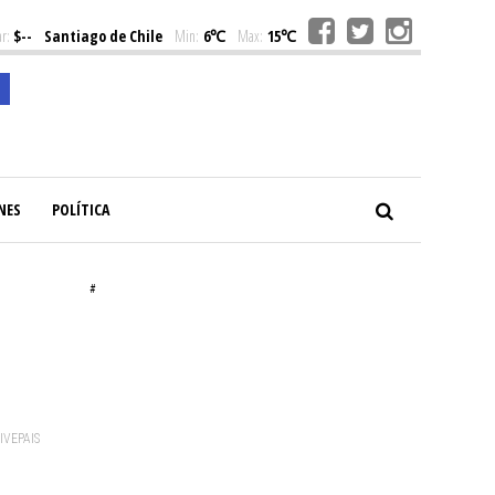
r:
$--
Santiago de Chile
Min:
6℃
Max:
15℃
NES
POLÍTICA
#
VIVEPAIS