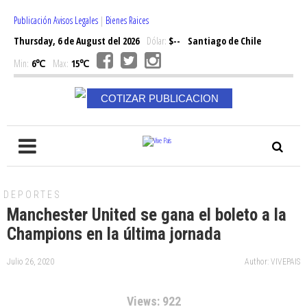
Publicación Avisos Legales
|
Bienes Raices
Thursday, 6 de August del 2026
Dólar:
$--
Santiago de Chile
Min:
6℃
Max:
15℃
COTIZAR PUBLICACION
DEPORTES
Manchester United se gana el boleto a la
Champions en la última jornada
Julio 26, 2020
Author: VIVEPAIS
Views: 922