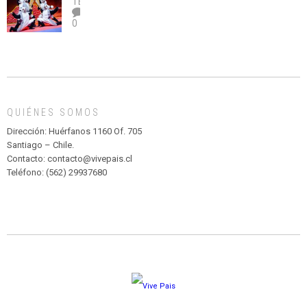
legalice
DE
TEATRO
el
TEATRO
0
abuso”
Y
CIRCENSE
INFANTIL
DE
MADAGASCAR
EN
EL
QUIÉNES SOMOS
PARQUE
HURATDO
Dirección: Huérfanos 1160 Of. 705
Santiago – Chile.
Contacto: contacto@vivepais.cl
Teléfono: (562) 29937680