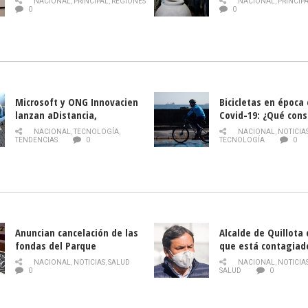
NACIONAL
,
PRINCIPAL
,
REGIONES
NACIONAL
,
PRINCIP
historia campesina 
0
0
Nacional de INDAP 
la Semana del Turi
Microsoft y ONG Innovacien
Bicicletas en época
lanzan aDistancia,
Covid-19: ¿Qué cons
plataforma con cursos
momento de conduci
NACIONAL
,
TECNOLOGÍA
,
NACIONAL
,
NOTICIA
gratuitos online sobre
TENDENCIAS
0
TECNOLOGÍA
0
tecnología orientados a
emprendedores
Anuncian cancelación de las
Alcalde de Quillota
fondas del Parque
que está contagiad
O’Higgins debido al
COVID-19
NACIONAL
,
NOTICIAS
,
SALUD
NACIONAL
,
NOTICIA
coronavirus
0
SALUD
0