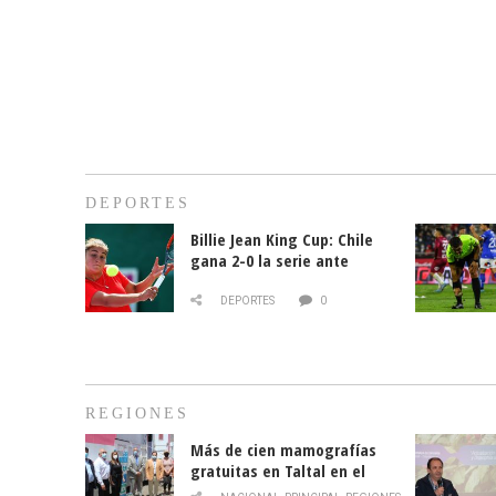
DEPORTES
Billie Jean King Cup: Chile
gana 2-0 la serie ante
Paraguay
DEPORTES
0
REGIONES
Más de cien mamografías
gratuitas en Taltal en el
mes de la prevención del