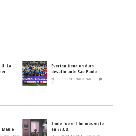
 U. La
Everton tiene un duro
mer
desafío ante Sao Paulo
ld
DEPORTES
,
NACIONAL
0
Smile fue el film más visto
l Maule
en EE.UU.
 de la