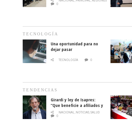
NACIONAL
,
PRINCIPAL
,
REGIONES
cáncer de mama
0
TECNOLOGÍA
Una oportunidad para no
dejar pasar
TECNOLOGÍA
0
TENDENCIAS
Girardi y ley de Isapres:
“Que beneficie a afiliados y
no legalice el abuso”
NACIONAL
,
NOTICIAS
,
SALUD
0