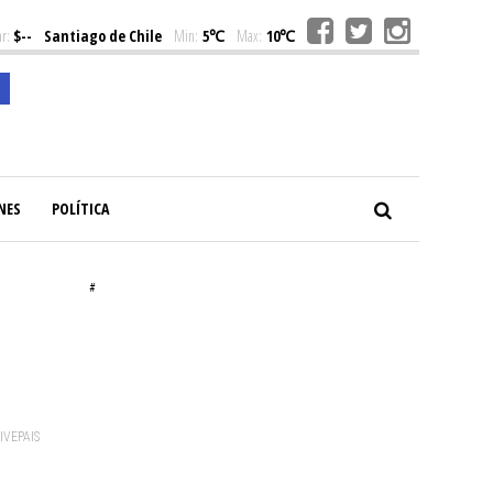
r:
$--
Santiago de Chile
Min:
5℃
Max:
10℃
NES
POLÍTICA
#
VIVEPAIS