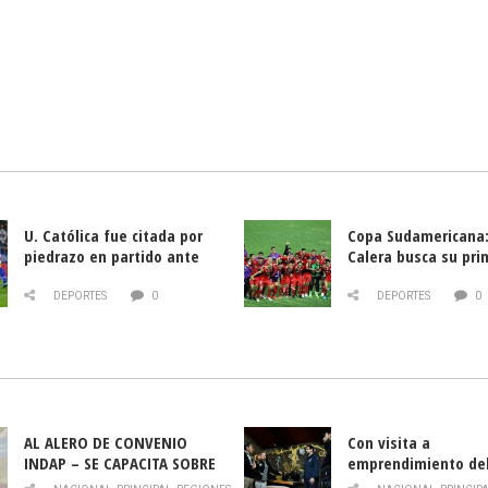
U. Católica fue citada por
Copa Sudamericana:
piedrazo en partido ante
Calera busca su pri
Deportes La Serena
triunfo ante Banfie
DEPORTES
0
DEPORTES
0
AL ALERO DE CONVENIO
Con visita a
INDAP – SE CAPACITA SOBRE
emprendimiento de
PLAGA DROSOPHILA SUZUKII
y llamado al rescate