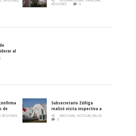
AL
,
REGIONES
INTERNACIONAL
,
PRINCIPAL
,
Director
REGIONES
0
celebra
smo
 de
iderar al
rlas?
S
,
 confirma
Subsecretario Zúñiga
o de
realizó visita inspectiva a
Hospital Modular Sótero del
S
,
REGIONES
,
NACIONAL
,
NOTICIAS
,
SALUD
Río
0