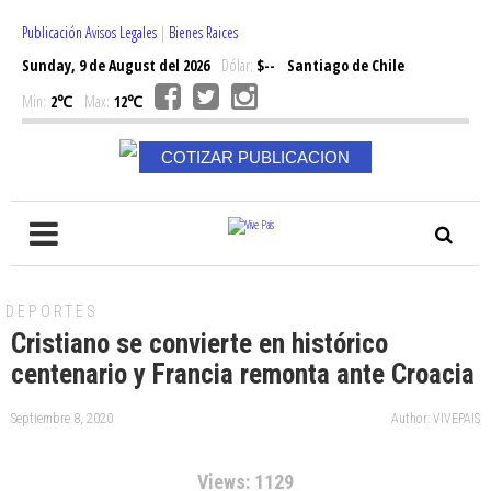
Publicación Avisos Legales
|
Bienes Raices
Sunday, 9 de August del 2026
Dólar:
$--
Santiago de Chile
Min:
2℃
Max:
12℃
COTIZAR PUBLICACION
DEPORTES
Cristiano se convierte en histórico
centenario y Francia remonta ante Croacia
Septiembre 8, 2020
Author: VIVEPAIS
Views: 1129