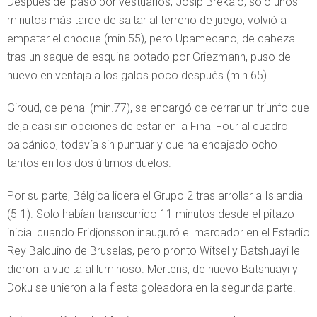
Después del paso por vestuarios, Josip Brekalo, solo unos
minutos más tarde de saltar al terreno de juego, volvió a
empatar el choque (min.55), pero Upamecano, de cabeza
tras un saque de esquina botado por Griezmann, puso de
nuevo en ventaja a los galos poco después (min.65).
Giroud, de penal (min.77), se encargó de cerrar un triunfo que
deja casi sin opciones de estar en la Final Four al cuadro
balcánico, todavía sin puntuar y que ha encajado ocho
tantos en los dos últimos duelos.
Por su parte, Bélgica lidera el Grupo 2 tras arrollar a Islandia
(5-1). Solo habían transcurrido 11 minutos desde el pitazo
inicial cuando Fridjonsson inauguró el marcador en el Estadio
Rey Balduino de Bruselas, pero pronto Witsel y Batshuayi le
dieron la vuelta al luminoso. Mertens, de nuevo Batshuayi y
Doku se unieron a la fiesta goleadora en la segunda parte.