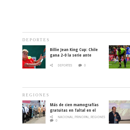
DEPORTES
Billie Jean King Cup: Chile
gana 2-0 la serie ante
Paraguay
DEPORTES
0
REGIONES
Más de cien mamografías
gratuitas en Taltal en el
mes de la prevención del
NACIONAL
,
PRINCIPAL
,
REGIONES
cáncer de mama
0