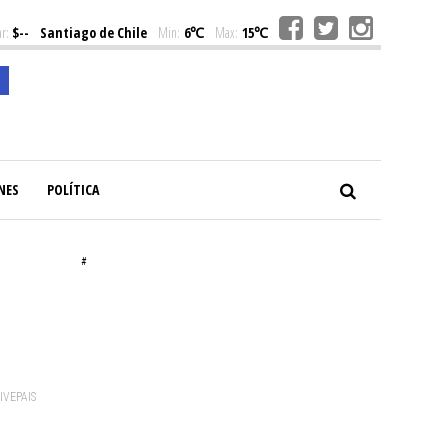
r:
$--
Santiago de Chile
Min:
6℃
Max:
15℃
NES
POLÍTICA
#
VIVEPAIS