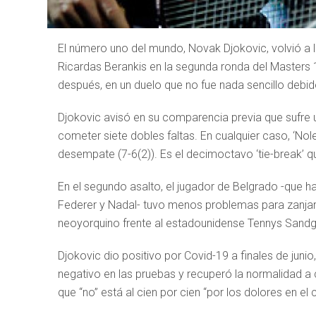
El número uno del mundo, Novak Djokovic, volvió a las
Ricardas Berankis en la segunda ronda del Masters 1
después, en un duelo que no fue nada sencillo debid
Djokovic avisó en su comparencia previa que sufre una
cometer siete dobles faltas. En cualquier caso, ‘Nole’
desempate (7-6(2)). Es el decimoctavo ‘tie-break’ q
En el segundo asalto, el jugador de Belgrado -que ha
Federer y Nadal- tuvo menos problemas para zanjar e
neoyorquino frente al estadounidense Tennys Sandgre
Djokovic dio positivo por Covid-19 a finales de juni
negativo en las pruebas y recuperó la normalidad a 
que “no” está al cien por cien “por los dolores en el c