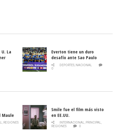
 U. La
Everton tiene un duro
mer
desafío ante Sao Paulo
ld
DEPORTES
,
NACIONAL
0
Smile fue el film más visto
l Maule
en EE.UU.
 de la
AL
,
REGIONES
INTERNACIONAL
,
PRINCIPAL
,
Director
REGIONES
0
celebra