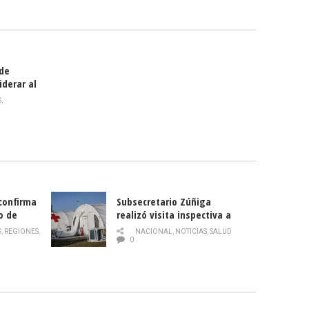
smo
 de
iderar al
rlas?
S
,
 confirma
Subsecretario Zúñiga
o de
realizó visita inspectiva a
Hospital Modular Sótero del
S
,
REGIONES
,
NACIONAL
,
NOTICIAS
,
SALUD
Río
0