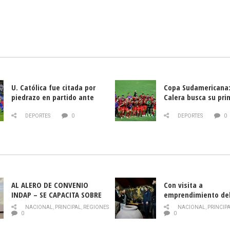
U. Católica fue citada por
Copa Sudamericana:
piedrazo en partido ante
Calera busca su pri
Deportes La Serena
triunfo ante Banfie
DEPORTES
0
DEPORTES
0
AL ALERO DE CONVENIO
Con visita a
INDAP – SE CAPACITA SOBRE
emprendimiento de
PLAGA DROSOPHILA SUZUKII
y llamado al rescate
NACIONAL
,
PRINCIPAL
,
REGIONES
NACIONAL
,
PRINCIP
historia campesina 
0
0
Nacional de INDAP 