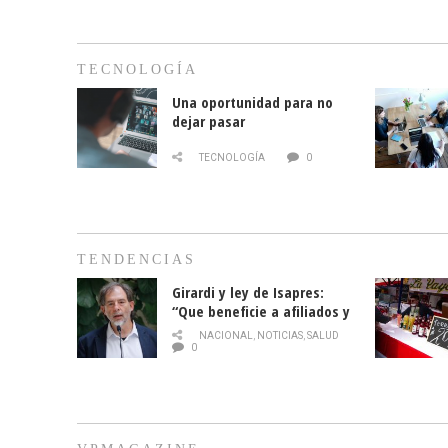
TECNOLOGÍA
Una oportunidad para no
dejar pasar
TECNOLOGÍA
0
TENDENCIAS
Girardi y ley de Isapres:
“Que beneficie a afiliados y
no legalice el abuso”
NACIONAL
,
NOTICIAS
,
SALUD
0