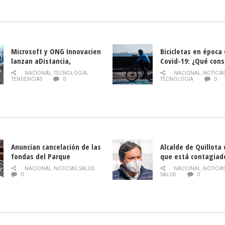
la Semana del Turi
Microsoft y ONG Innovacien
Bicicletas en época
lanzan aDistancia,
Covid-19: ¿Qué cons
plataforma con cursos
momento de conduci
NACIONAL
,
TECNOLOGÍA
,
NACIONAL
,
NOTICIA
gratuitos online sobre
TENDENCIAS
0
TECNOLOGÍA
0
tecnología orientados a
emprendedores
Anuncian cancelación de las
Alcalde de Quillota
fondas del Parque
que está contagiad
O’Higgins debido al
COVID-19
NACIONAL
,
NOTICIAS
,
SALUD
NACIONAL
,
NOTICIA
coronavirus
0
SALUD
0