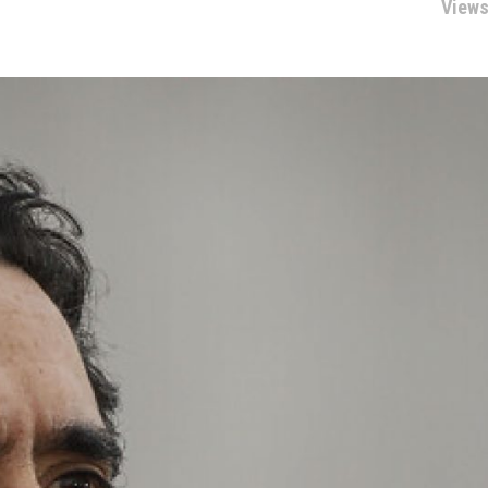
Views