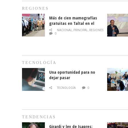
REGIONES
Más de cien mamografías
gratuitas en Taltal en el
mes de la prevención del
NACIONAL
,
PRINCIPAL
,
REGIONES
cáncer de mama
0
TECNOLOGÍA
Una oportunidad para no
dejar pasar
TECNOLOGÍA
0
TENDENCIAS
Girardi y ley de Isapres: