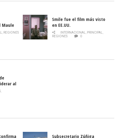
Smile fue el film más visto
l Maule
en EE.UU.
 de la
AL
,
REGIONES
INTERNACIONAL
,
PRINCIPAL
,
Director
REGIONES
0
celebra
smo
 de
iderar al
rlas?
S
,
 confirma
Subsecretario Zúñiga