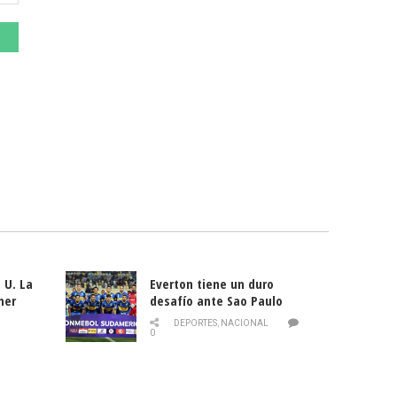
 U. La
Everton tiene un duro
mer
desafío ante Sao Paulo
ld
DEPORTES
,
NACIONAL
0