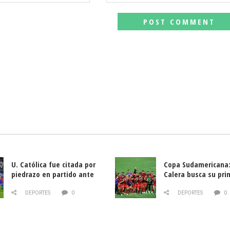
U. Católica fue citada por
Copa Sudamericana:
piedrazo en partido ante
Calera busca su pri
Deportes La Serena
triunfo ante Banfie
DEPORTES
0
DEPORTES
0