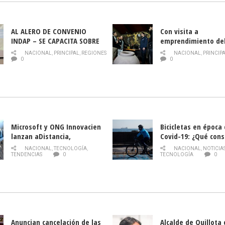
AL ALERO DE CONVENIO
Con visita a
INDAP – SE CAPACITA SOBRE
emprendimiento de
PLAGA DROSOPHILA SUZUKII
y llamado al rescate
NACIONAL
,
PRINCIPAL
,
REGIONES
NACIONAL
,
PRINCIP
historia campesina 
0
0
Nacional de INDAP 
la Semana del Turi
Microsoft y ONG Innovacien
Bicicletas en época
lanzan aDistancia,
Covid-19: ¿Qué cons
plataforma con cursos
momento de conduci
NACIONAL
,
TECNOLOGÍA
,
NACIONAL
,
NOTICIA
gratuitos online sobre
TENDENCIAS
0
TECNOLOGÍA
0
tecnología orientados a
emprendedores
Anuncian cancelación de las
Alcalde de Quillota