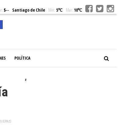
r:
$--
Santiago de Chile
Min:
5℃
Max:
10℃
NES
POLÍTICA
#
ía
VIVEPAIS