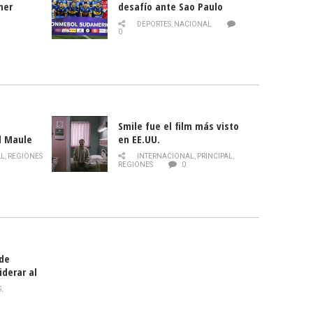
mer
desafío ante Sao Paulo
ld
DEPORTES
,
NACIONAL
0
Smile fue el film más visto
l Maule
en EE.UU.
 de la
AL
,
REGIONES
INTERNACIONAL
,
PRINCIPAL
,
Director
REGIONES
0
celebra
smo
 de
iderar al
rlas?
S
,