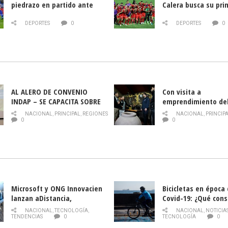
piedrazo en partido ante
Calera busca su pri
Deportes La Serena
triunfo ante Banfie
DEPORTES
0
DEPORTES
0
AL ALERO DE CONVENIO
Con visita a
INDAP – SE CAPACITA SOBRE
emprendimiento de
PLAGA DROSOPHILA SUZUKII
y llamado al rescate
NACIONAL
,
PRINCIPAL
,
REGIONES
NACIONAL
,
PRINCIP
historia campesina 
0
0
Nacional de INDAP 
la Semana del Turi
Microsoft y ONG Innovacien
Bicicletas en época
lanzan aDistancia,
Covid-19: ¿Qué cons
plataforma con cursos
momento de conduci
NACIONAL
,
TECNOLOGÍA
,
NACIONAL
,
NOTICIA
gratuitos online sobre
TENDENCIAS
0
TECNOLOGÍA
0
tecnología orientados a