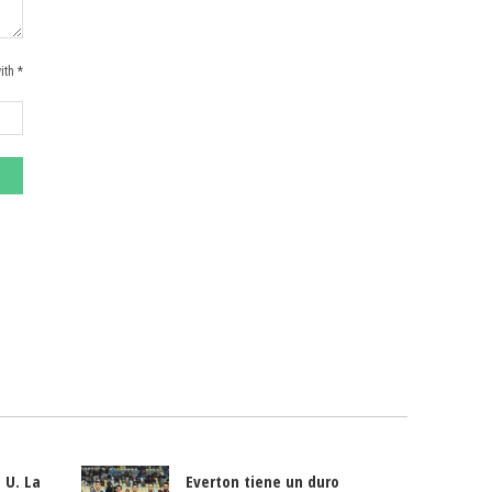
ith *
 U. La
Everton tiene un duro