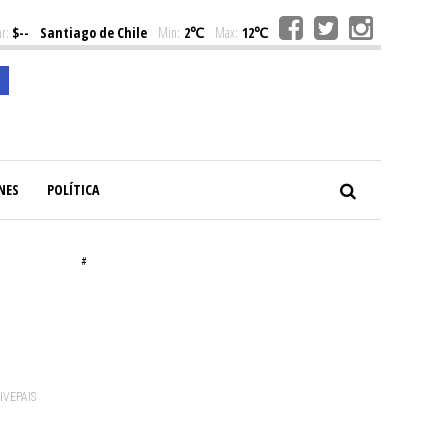
r:
$--
Santiago de Chile
Min:
2℃
Max:
12℃
NES
POLÍTICA
#
VIVEPAIS