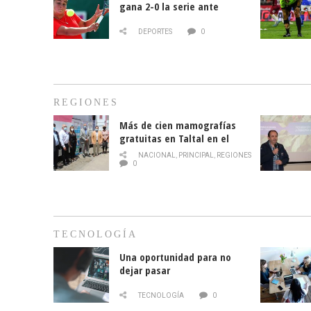
gana 2-0 la serie ante
Paraguay
DEPORTES
0
REGIONES
Más de cien mamografías
gratuitas en Taltal en el
mes de la prevención del
NACIONAL
,
PRINCIPAL
,
REGIONES
cáncer de mama
0
TECNOLOGÍA
Una oportunidad para no
dejar pasar
TECNOLOGÍA
0