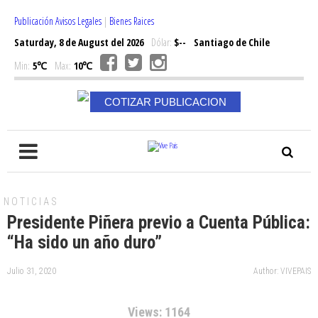
Publicación Avisos Legales
|
Bienes Raices
Saturday, 8 de August del 2026
Dólar:
$--
Santiago de Chile
Min:
5℃
Max:
10℃
COTIZAR PUBLICACION
NOTICIAS
Presidente Piñera previo a Cuenta Pública:
“Ha sido un año duro”
Julio 31, 2020
Author: VIVEPAIS
Views: 1164