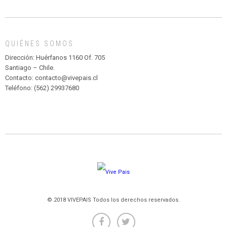
DE
MADAGASCAR
EN
EL
QUIÉNES SOMOS
PARQUE
HURATDO
Dirección: Huérfanos 1160 Of. 705
Santiago – Chile.
Contacto: contacto@vivepais.cl
Teléfono: (562) 29937680
© 2018 VIVEPAIS Todos los derechos reservados.