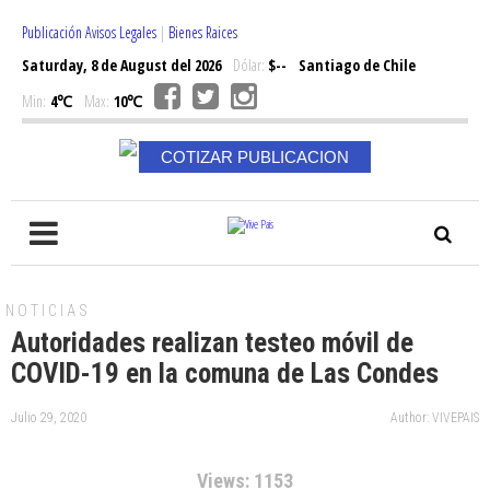
Publicación Avisos Legales
|
Bienes Raices
Saturday, 8 de August del 2026
Dólar:
$--
Santiago de Chile
Min:
4℃
Max:
10℃
COTIZAR PUBLICACION
NOTICIAS
Autoridades realizan testeo móvil de
COVID-19 en la comuna de Las Condes
Julio 29, 2020
Author: VIVEPAIS
Views: 1153