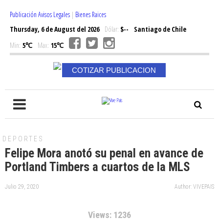
Publicación Avisos Legales
|
Bienes Raices
Thursday, 6 de August del 2026
Dólar:
$--
Santiago de Chile
Min:
5℃
Max:
15℃
COTIZAR PUBLICACION
DEPORTES
Felipe Mora anotó su penal en avance de
Portland Timbers a cuartos de la MLS
Julio 29, 2020
Author: VIVEPAIS
Views: 1236