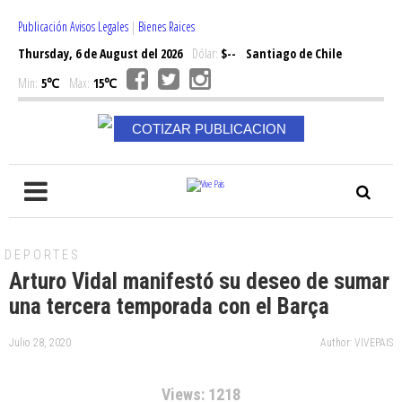
Publicación Avisos Legales
|
Bienes Raices
Thursday, 6 de August del 2026
Dólar:
$--
Santiago de Chile
Min:
5℃
Max:
15℃
COTIZAR PUBLICACION
DEPORTES
Arturo Vidal manifestó su deseo de sumar
una tercera temporada con el Barça
Julio 28, 2020
Author: VIVEPAIS
Views: 1218