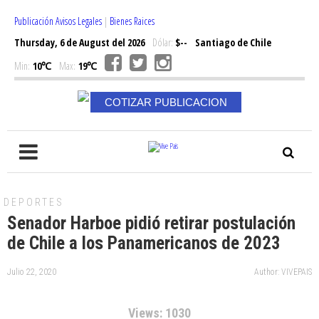
Publicación Avisos Legales
|
Bienes Raices
Thursday, 6 de August del 2026
Dólar:
$--
Santiago de Chile
Min:
10℃
Max:
19℃
COTIZAR PUBLICACION
DEPORTES
Senador Harboe pidió retirar postulación
de Chile a los Panamericanos de 2023
Julio 22, 2020
Author: VIVEPAIS
Views: 1030