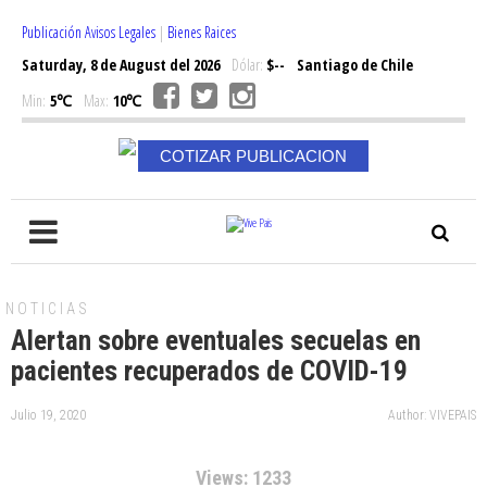
Publicación Avisos Legales
|
Bienes Raices
Saturday, 8 de August del 2026
Dólar:
$--
Santiago de Chile
Min:
5℃
Max:
10℃
COTIZAR PUBLICACION
NOTICIAS
Alertan sobre eventuales secuelas en
pacientes recuperados de COVID-19
Julio 19, 2020
Author: VIVEPAIS
Views: 1233