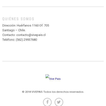
DE
MADAGASCAR
EN
EL
QUIÉNES SOMOS
PARQUE
HURATDO
Dirección: Huérfanos 1160 Of. 705
Santiago – Chile.
Contacto: contacto@vivepais.cl
Teléfono: (562) 29937680
© 2018 VIVEPAIS Todos los derechos reservados.