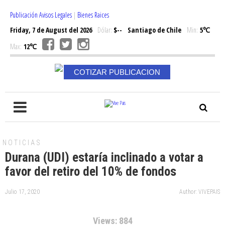
Publicación Avisos Legales
|
Bienes Raices
Friday, 7 de August del 2026
Dólar:
$--
Santiago de Chile
Min:
5℃
Max:
12℃
COTIZAR PUBLICACION
NOTICIAS
Durana (UDI) estaría inclinado a votar a
favor del retiro del 10% de fondos
Julio 17, 2020
Author: VIVEPAIS
Views: 884