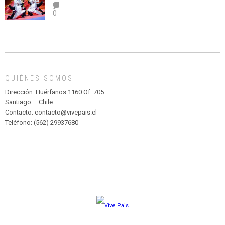
el
TEATRO
0
abuso”
Y
CIRCENSE
INFANTIL
DE
MADAGASCAR
EN
EL
QUIÉNES SOMOS
PARQUE
HURATDO
Dirección: Huérfanos 1160 Of. 705
Santiago – Chile.
Contacto: contacto@vivepais.cl
Teléfono: (562) 29937680