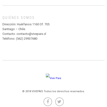
DE
MADAGASCAR
EN
EL
QUIÉNES SOMOS
PARQUE
HURATDO
Dirección: Huérfanos 1160 Of. 705
Santiago – Chile.
Contacto: contacto@vivepais.cl
Teléfono: (562) 29937680
© 2018 VIVEPAIS Todos los derechos reservados.