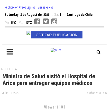
Publicación Avisos Legales
|
Bienes Raices
Saturday, 8 de August del 2026
Dólar:
$--
Santiago de Chile
Min:
5℃
Max:
10℃
COTIZAR PUBLICACION
NOTICIAS
Ministro de Salud visitó el Hospital de
Arica para entregar equipos médicos
Julio 11, 2020
Author: VIVEPAIS
Views: 1101