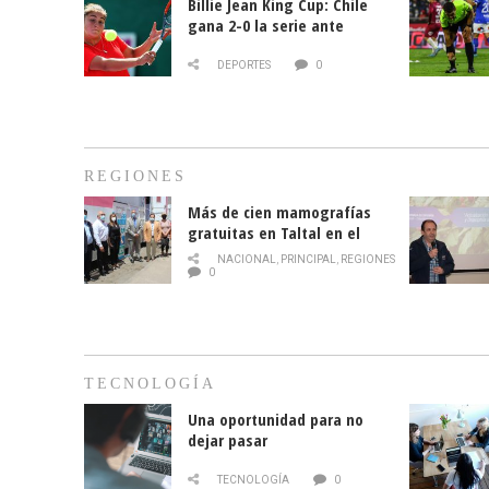
Billie Jean King Cup: Chile
gana 2-0 la serie ante
Paraguay
DEPORTES
0
REGIONES
Más de cien mamografías
gratuitas en Taltal en el
mes de la prevención del
NACIONAL
,
PRINCIPAL
,
REGIONES
cáncer de mama
0
TECNOLOGÍA
Una oportunidad para no
dejar pasar
TECNOLOGÍA
0