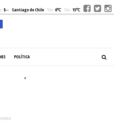
r:
$--
Santiago de Chile
Min:
6℃
Max:
15℃
NES
POLÍTICA
#
VIVEPAIS