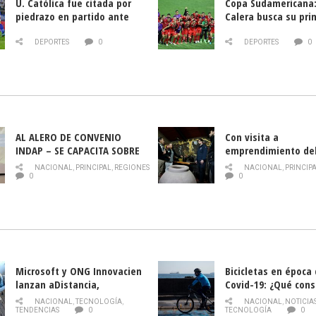
U. Católica fue citada por
Copa Sudamericana:
piedrazo en partido ante
Calera busca su pri
Deportes La Serena
triunfo ante Banfie
DEPORTES
0
DEPORTES
0
AL ALERO DE CONVENIO
Con visita a
INDAP – SE CAPACITA SOBRE
emprendimiento de
PLAGA DROSOPHILA SUZUKII
y llamado al rescate
NACIONAL
,
PRINCIPAL
,
REGIONES
NACIONAL
,
PRINCIP
historia campesina 
0
0
Nacional de INDAP 
la Semana del Turi
Microsoft y ONG Innovacien
Bicicletas en época
lanzan aDistancia,
Covid-19: ¿Qué cons
plataforma con cursos
momento de conduci
NACIONAL
,
TECNOLOGÍA
,
NACIONAL
,
NOTICIA
gratuitos online sobre
TENDENCIAS
0
TECNOLOGÍA
0