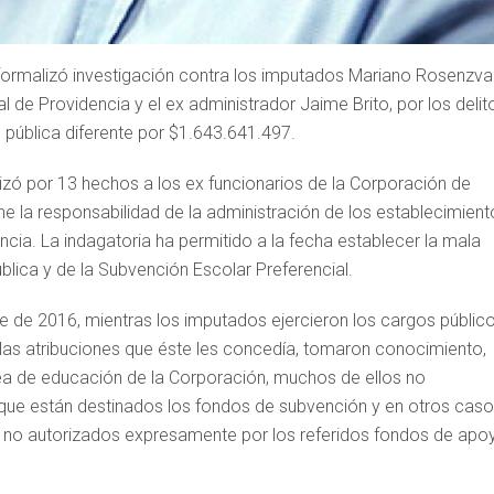
e formalizó investigación contra los imputados Mariano Rosenzvai
 de Providencia y el ex administrador Jaime Brito, por los delit
 pública diferente por $1.643.641.497.
lizó por 13 hechos a los ex funcionarios de la Corporación de
ne la responsabilidad de la administración de los establecimient
cia. La indagatoria ha permitido a la fecha establecer la mala
blica y de la Subvención Escolar Preferencial.
e de 2016, mientras los imputados ejercieron los cargos públic
y las atribuciones que éste les concedía, tomaron conocimiento,
ea de educación de la Corporación, muchos de ellos no
que están destinados los fondos de subvención y en otros caso
 no autorizados expresamente por los referidos fondos de apo