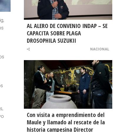
g,
AL ALERO DE CONVENIO INDAP – SE
os
CAPACITA SOBRE PLAGA
DROSOPHILA SUZUKII
NACIONAL
os
os
s,
Con visita a emprendimiento del
yo
Maule y llamado al rescate de la
historia campesina Director