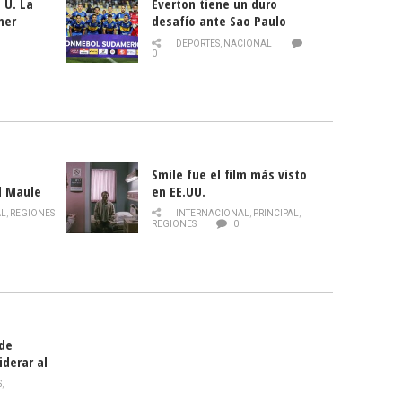
 U. La
Everton tiene un duro
mer
desafío ante Sao Paulo
ld
DEPORTES
,
NACIONAL
0
Smile fue el film más visto
l Maule
en EE.UU.
 de la
AL
,
REGIONES
INTERNACIONAL
,
PRINCIPAL
,
Director
REGIONES
0
celebra
smo
 de
iderar al
rlas?
S
,