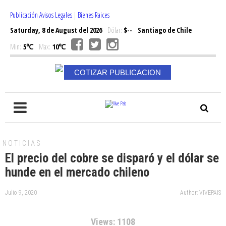
Publicación Avisos Legales
|
Bienes Raices
Saturday, 8 de August del 2026
Dólar:
$--
Santiago de Chile
Min:
5℃
Max:
10℃
COTIZAR PUBLICACION
NOTICIAS
El precio del cobre se disparó y el dólar se
hunde en el mercado chileno
Julio 9, 2020
Author: VIVEPAIS
Views: 1108