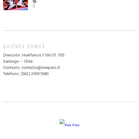
el
TEATRO
0
abuso”
Y
CIRCENSE
INFANTIL
DE
MADAGASCAR
EN
EL
QUIÉNES SOMOS
PARQUE
HURATDO
Dirección: Huérfanos 1160 Of. 705
Santiago – Chile.
Contacto: contacto@vivepais.cl
Teléfono: (562) 29937680