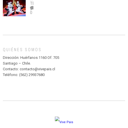
legalice
DE
TEATRO
el
TEATRO
0
abuso”
Y
CIRCENSE
INFANTIL
DE
MADAGASCAR
EN
EL
QUIÉNES SOMOS
PARQUE
HURATDO
Dirección: Huérfanos 1160 Of. 705
Santiago – Chile.
Contacto: contacto@vivepais.cl
Teléfono: (562) 29937680