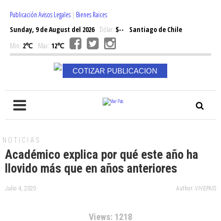
Publicación Avisos Legales
|
Bienes Raices
Sunday, 9 de August del 2026
Dólar:
$--
Santiago de Chile
Min:
2℃
Max:
12℃
COTIZAR PUBLICACION
NOTICIAS
Académico explica por qué este año ha
llovido más que en años anteriores
Julio 4, 2020
Author: VIVEPAIS
Views: 1218