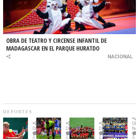
OBRA DE TEATRO Y CIRCENSE INFANTIL DE
MADAGASCAR EN EL PARQUE HURATDO
NACIONAL
DEPORTES
Billie
U.
Copa
Eve
DE
Jean
Católica
Sudamericana:
tie
DEPORTES
DEPORTES
DEPORTES
NA
King
fue
U.
un
0
0
0
0