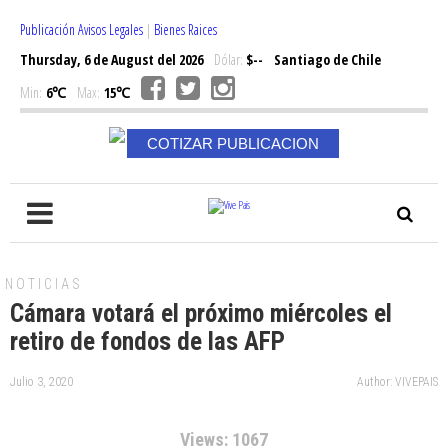
Publicación Avisos Legales
|
Bienes Raices
Thursday, 6 de August del 2026
Dólar:
$--
Santiago de Chile
Min:
6℃
Max:
15℃
COTIZAR PUBLICACION
NOTICIAS
Cámara votará el próximo miércoles el
retiro de fondos de las AFP
Julio 3, 2020
Author: VIVEPAIS
Views: 1067