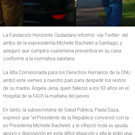
La Fundación Horizonte Ciudadano informó -vía Twitter- del
arribo de la expresidenta Michelle Bachelet a Santiago, y
aseguró que cumplirá cuarentena preventiva en su casa
conforme a la normativa sanitaria.
La Alta Comisionada para los Derechos Humanos de la ONU
arribó este viernes a nuestro país para despedir los restos
de su madre, Ángela Jeria, quien falleció a los 93 años en el
Hospital de la FACh la mañana del jueves.
En tanto, la subsecretaria de Salud Pública, Paula Daza,
expresó que “el Presidente de la República conversó con la
ex Presidenta Michelle Bachelet, y le ofreció toda su ayuda,
apoyo y disposición en esta difícil situación y ella le pidió una