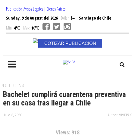
Publicación Avisos Legales
|
Bienes Raices
Sunday, 9 de August del 2026
Dólar:
$--
Santiago de Chile
Min:
4℃
Max:
10℃
COTIZAR PUBLICACION
NOTICIAS
Bachelet cumplirá cuarentena preventiva
en su casa tras llegar a Chile
Julio 3, 2020
Author: VIVEPAIS
Views: 918