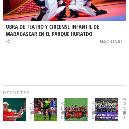
OBRA DE TEATRO Y CIRCENSE INFANTIL DE
MADAGASCAR EN EL PARQUE HURATDO
NACIONAL
DEPORTES
Billie
U.
Copa
Eve
DE
Jean
Católica
Sudamericana:
tie
DEPORTES
DEPORTES
DEPORTES
NA
King
fue
U.
un
0
0
0
0
Cup:
citada
La
dur
Chile
por
Calera
des