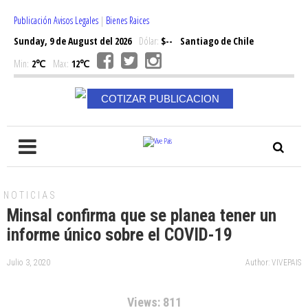
Publicación Avisos Legales
|
Bienes Raices
Sunday, 9 de August del 2026
Dólar:
$--
Santiago de Chile
Min:
2℃
Max:
12℃
COTIZAR PUBLICACION
NOTICIAS
Minsal confirma que se planea tener un
informe único sobre el COVID-19
Julio 3, 2020
Author: VIVEPAIS
Views: 811