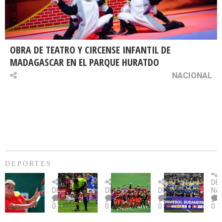
OBRA DE TEATRO Y CIRCENSE INFANTIL DE
MADAGASCAR EN EL PARQUE HURATDO
NACIONAL
DEPORTES
Billie
U.
Copa
Eve
DE
Jean
Católica
Sudamericana:
tie
DEPORTES
DEPORTES
DEPORTES
NA
King
fue
U.
un
0
0
0
0
Cup:
citada
La
dur
Chile
por
Calera
des