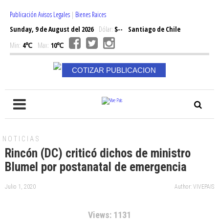
Publicación Avisos Legales
|
Bienes Raices
Sunday, 9 de August del 2026
Dólar:
$--
Santiago de Chile
Min:
4℃
Max:
10℃
COTIZAR PUBLICACION
NOTICIAS
Rincón (DC) criticó dichos de ministro
Blumel por postanatal de emergencia
Julio 1, 2020
Author: VIVEPAIS
Views: 1131