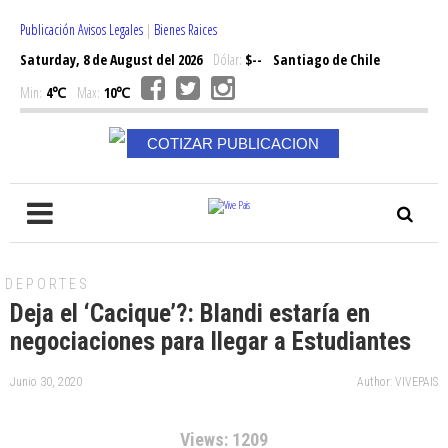
Publicación Avisos Legales
|
Bienes Raices
Saturday, 8 de August del 2026
Dólar:
$--
Santiago de Chile
Min:
4℃
Max:
10℃
COTIZAR PUBLICACION
DEPORTES
Deja el ‘Cacique’?: Blandi estaría en
negociaciones para llegar a Estudiantes
Junio 30, 2020
Author: VIVEPAIS
Views: 1209