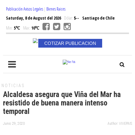
Publicación Avisos Legales
|
Bienes Raices
Saturday, 8 de August del 2026
Dólar:
$--
Santiago de Chile
Min:
5℃
Max:
10℃
COTIZAR PUBLICACION
NOTICIAS
Alcaldesa asegura que Viña del Mar ha
resistido de buena manera intenso
temporal
Junio 29, 2020
Author: VIVEPAIS