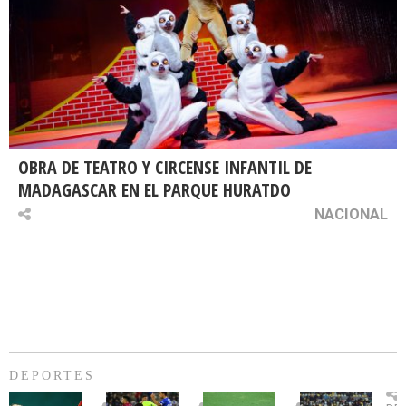
OBRA DE TEATRO Y CIRCENSE INFANTIL DE
MADAGASCAR EN EL PARQUE HURATDO
NACIONAL
DEPORTES
Billie
U.
Copa
Eve