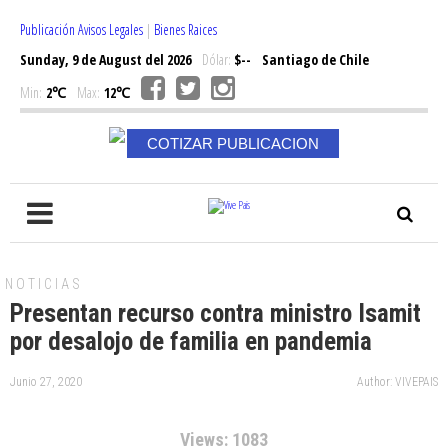
Publicación Avisos Legales
|
Bienes Raices
Sunday, 9 de August del 2026
Dólar:
$--
Santiago de Chile
Min:
2℃
Max:
12℃
COTIZAR PUBLICACION
NOTICIAS
Presentan recurso contra ministro Isamit
por desalojo de familia en pandemia
Junio 27, 2020
Author: VIVEPAIS
Views: 1083