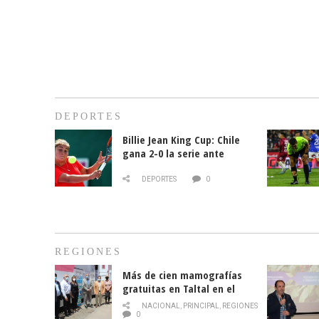
DEPORTES
Billie Jean King Cup: Chile
gana 2-0 la serie ante
Paraguay
DEPORTES
0
REGIONES
Más de cien mamografías
gratuitas en Taltal en el
mes de la prevención del
NACIONAL
,
PRINCIPAL
,
REGIONES
cáncer de mama
0