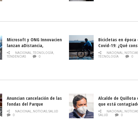
Nacional de INDAP 
la Semana del Turi
Microsoft y ONG Innovacien
Bicicletas en época
lanzan aDistancia,
Covid-19: ¿Qué cons
plataforma con cursos
momento de conduci
NACIONAL
,
TECNOLOGÍA
,
NACIONAL
,
NOTICIA
gratuitos online sobre
TENDENCIAS
0
TECNOLOGÍA
0
tecnología orientados a
emprendedores
Anuncian cancelación de las
Alcalde de Quillota
fondas del Parque
que está contagiad
O’Higgins debido al
COVID-19
NACIONAL
,
NOTICIAS
,
SALUD
NACIONAL
,
NOTICIA
coronavirus
0
SALUD
0