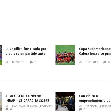
U. Católica fue citada por
Copa Sudamericana:
piedrazo en partido ante
Calera busca su pri
Deportes La Serena
triunfo ante Banfie
DEPORTES
0
DEPORTES
0
AL ALERO DE CONVENIO
Con visita a
INDAP – SE CAPACITA SOBRE
emprendimiento de
PLAGA DROSOPHILA SUZUKII
y llamado al rescate
NACIONAL
,
PRINCIPAL
,
REGIONES
NACIONAL
,
PRINCIP
historia campesina 
0
0