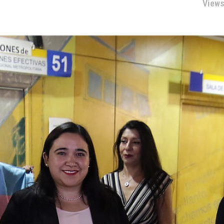
Views