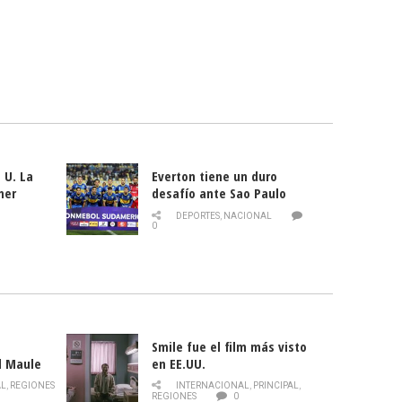
 U. La
Everton tiene un duro
mer
desafío ante Sao Paulo
ld
DEPORTES
,
NACIONAL
0
Smile fue el film más visto
l Maule
en EE.UU.
 de la
AL
,
REGIONES
INTERNACIONAL
,
PRINCIPAL
,
Director
REGIONES
0