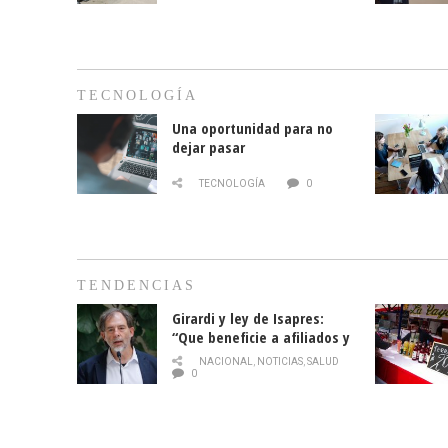
TECNOLOGÍA
Una oportunidad para no
dejar pasar
TECNOLOGÍA
0
TENDENCIAS
Girardi y ley de Isapres:
“Que beneficie a afiliados y
no legalice el abuso”
NACIONAL
,
NOTICIAS
,
SALUD
0