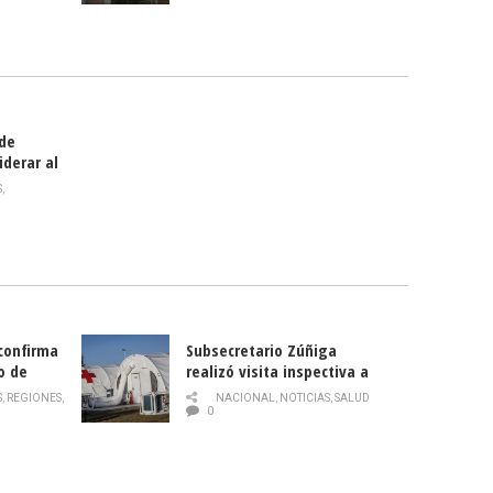
celebra
smo
 de
iderar al
rlas?
S
,
 confirma
Subsecretario Zúñiga
o de
realizó visita inspectiva a
Hospital Modular Sótero del
S
,
REGIONES
,
NACIONAL
,
NOTICIAS
,
SALUD
Río
0