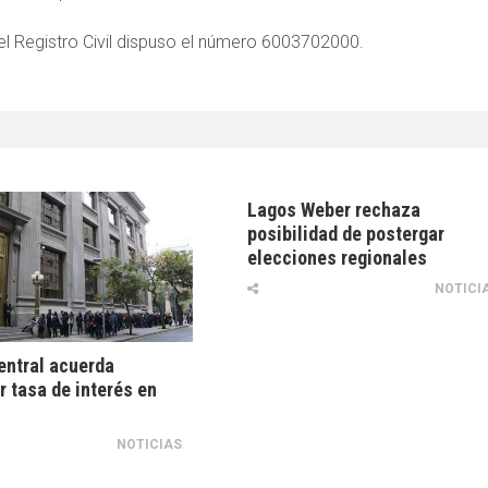
 el Registro Civil dispuso el número 6003702000.
Lagos Weber rechaza
posibilidad de postergar
elecciones regionales
NOTICI
entral acuerda
 tasa de interés en
NOTICIAS