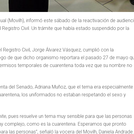
al (Movilh), informó este sábado de la reactivación de audienc
 Registro Civil. Un trámite que había estado suspendido por la
el Registro Civil, Jorge Álvarez Vásquez, cumplió con la
luego de que dicho organismo reportara el pasado 27 de mayo q
s permisos temporales de cuarentena toda vez que su nombre no
identa del Senado, Adriana Muñoz, que el tema era especialmente
cuarentena, los uniformados no estaban respetando el sexo y
ámite, pues resuelve un tema muy sensible para que las personas
muy complejo, como es la cuarentena. Esperamos que pronto
para las personas”, señaló la vocera del Movilh, Daniela Andrade.