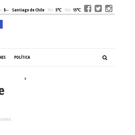
r:
$--
Santiago de Chile
Min:
5℃
Max:
15℃
NES
POLÍTICA
#
e
VIVEPAIS