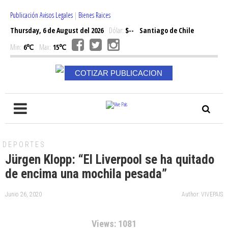
Publicación Avisos Legales
|
Bienes Raices
Thursday, 6 de August del 2026
Dólar:
$--
Santiago de Chile
Min:
6℃
Max:
15℃
COTIZAR PUBLICACION
DEPORTES
Jürgen Klopp: “El Liverpool se ha quitado
de encima una mochila pesada”
Junio 26, 2020
Author: VIVEPAIS
Views: 1081