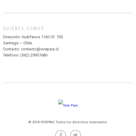
INFANTIL
DE
MADAGASCAR
EN
EL
QUIÉNES SOMOS
PARQUE
HURATDO
Dirección: Huérfanos 1160 Of. 705
Santiago – Chile.
Contacto: contacto@vivepais.cl
Teléfono: (562) 29937680
© 2018 VIVEPAIS Todos los derechos reservados.