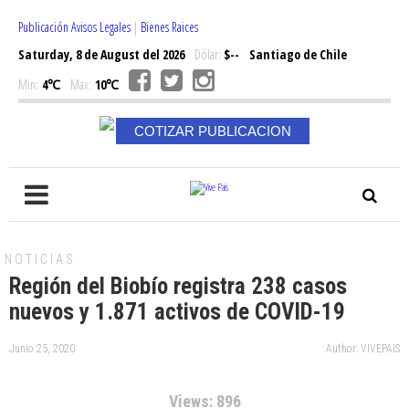
Publicación Avisos Legales
|
Bienes Raices
Saturday, 8 de August del 2026
Dólar:
$--
Santiago de Chile
Min:
4℃
Max:
10℃
COTIZAR PUBLICACION
NOTICIAS
Región del Biobío registra 238 casos
nuevos y 1.871 activos de COVID-19
Junio 25, 2020
Author: VIVEPAIS
Views: 896