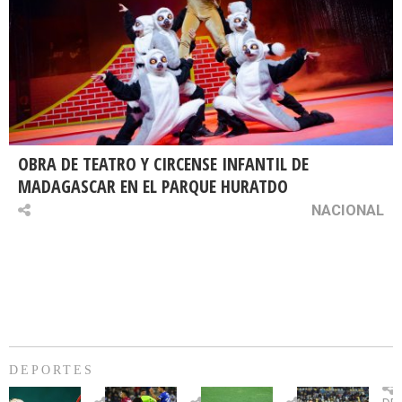
OBRA DE TEATRO Y CIRCENSE INFANTIL DE
MADAGASCAR EN EL PARQUE HURATDO
NACIONAL
DEPORTES
Billie
U.
Copa
Eve