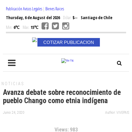
Publicación Avisos Legales
|
Bienes Raices
Thursday, 6 de August del 2026
Dólar:
$--
Santiago de Chile
Min:
6℃
Max:
15℃
COTIZAR PUBLICACION
NOTICIAS
Avanza debate sobre reconocimiento de
pueblo Chango como etnia indígena
Junio 24, 2020
Author: VIVEPAIS
Views: 983