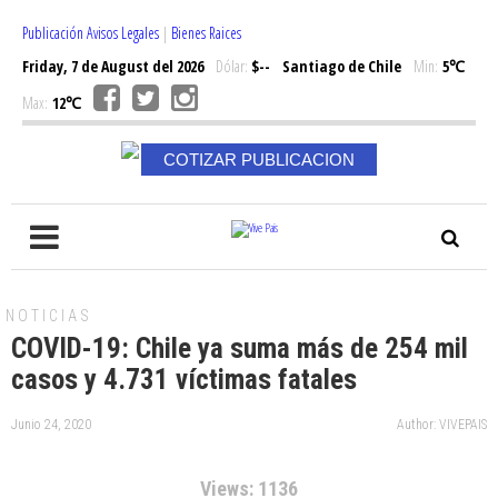
Publicación Avisos Legales
|
Bienes Raices
Friday, 7 de August del 2026
Dólar:
$--
Santiago de Chile
Min:
5℃
Max:
12℃
COTIZAR PUBLICACION
NOTICIAS
COVID-19: Chile ya suma más de 254 mil
casos y 4.731 víctimas fatales
Junio 24, 2020
Author: VIVEPAIS
Views: 1136