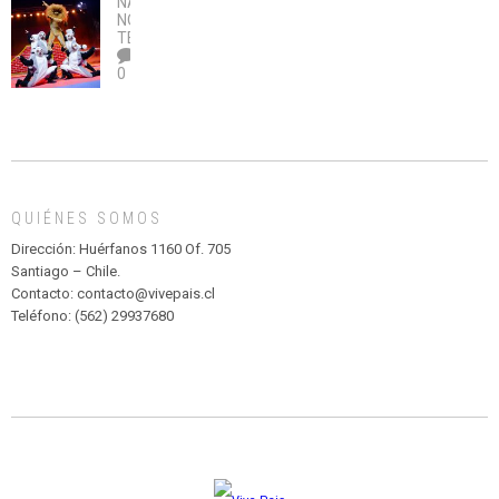
NACIONAL
,
no
OBRA
coronavirus
Río
NOTICIAS
,
legalice
DE
TEATRO
el
TEATRO
0
abuso”
Y
CIRCENSE
INFANTIL
DE
MADAGASCAR
EN
EL
QUIÉNES SOMOS
PARQUE
HURATDO
Dirección: Huérfanos 1160 Of. 705
Santiago – Chile.
Contacto: contacto@vivepais.cl
Teléfono: (562) 29937680