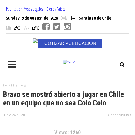
Publicación Avisos Legales
|
Bienes Raices
Sunday, 9 de August del 2026
Dólar:
$--
Santiago de Chile
Min:
2℃
Max:
12℃
COTIZAR PUBLICACION
DEPORTES
Bravo se mostró abierto a jugar en Chile
en un equipo que no sea Colo Colo
Junio 24, 2020
Author: VIVEPAIS
Views: 1260