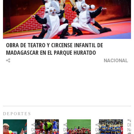
OBRA DE TEATRO Y CIRCENSE INFANTIL DE
MADAGASCAR EN EL PARQUE HURATDO
NACIONAL
DEPORTES
Billie
U.
Copa
Eve
DE
Jean
Católica
Sudamericana:
tie
DEPORTES
DEPORTES
DEPORTES
NA