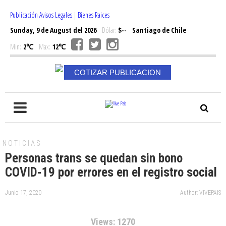
Publicación Avisos Legales
|
Bienes Raices
Sunday, 9 de August del 2026
Dólar:
$--
Santiago de Chile
Min:
2℃
Max:
12℃
COTIZAR PUBLICACION
NOTICIAS
Personas trans se quedan sin bono
COVID-19 por errores en el registro social
Junio 17, 2020
Author: VIVEPAIS
Views: 1270