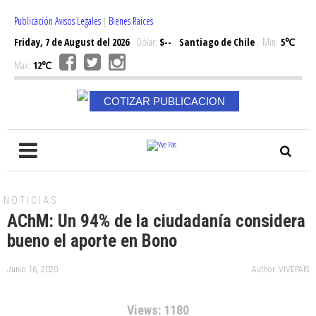
Publicación Avisos Legales
|
Bienes Raices
Friday, 7 de August del 2026
Dólar:
$--
Santiago de Chile
Min:
5℃
Max:
12℃
COTIZAR PUBLICACION
NOTICIAS
AChM: Un 94% de la ciudadanía considera
bueno el aporte en Bono
Junio 16, 2020
Author: VIVEPAIS
Views: 1180