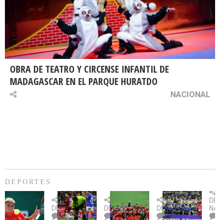
OBRA DE TEATRO Y CIRCENSE INFANTIL DE
MADAGASCAR EN EL PARQUE HURATDO
NACIONAL
DEPORTES
Billie
U.
Copa
Eve
DE
Jean
Católica
Sudamericana:
tie
DEPORTES
DEPORTES
DEPORTES
NA
King
fue
U.
un