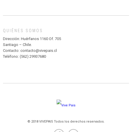
INFANTIL
DE
MADAGASCAR
EN
EL
QUIÉNES SOMOS
PARQUE
HURATDO
Dirección: Huérfanos 1160 Of. 705
Santiago – Chile.
Contacto: contacto@vivepais.cl
Teléfono: (562) 29937680
© 2018 VIVEPAIS Todos los derechos reservados.