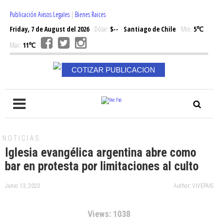
Publicación Avisos Legales
|
Bienes Raices
Friday, 7 de August del 2026
Dólar:
$--
Santiago de Chile
Min:
5℃
Max:
11℃
COTIZAR PUBLICACION
NOTICIAS
Iglesia evangélica argentina abre como
bar en protesta por limitaciones al culto
Junio 13, 2020
Author: VIVEPAIS
Views: 1038