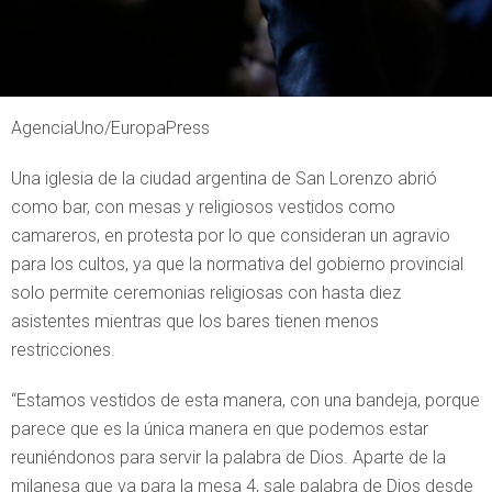
AgenciaUno/EuropaPress
Una iglesia de la ciudad argentina de San Lorenzo abrió
como bar, con mesas y religiosos vestidos como
camareros, en protesta por lo que consideran un agravio
para los cultos, ya que la normativa del gobierno provincial
solo permite ceremonias religiosas con hasta diez
asistentes mientras que los bares tienen menos
restricciones.
“Estamos vestidos de esta manera, con una bandeja, porque
parece que es la única manera en que podemos estar
reuniéndonos para servir la palabra de Dios. Aparte de la
milanesa que va para la mesa 4, sale palabra de Dios desde