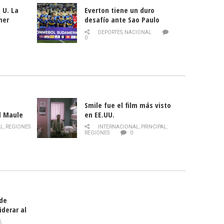
 U. La
Everton tiene un duro
mer
desafío ante Sao Paulo
ld
DEPORTES
,
NACIONAL
0
Smile fue el film más visto
l Maule
en EE.UU.
 de la
AL
,
REGIONES
INTERNACIONAL
,
PRINCIPAL
,
Director
REGIONES
0
celebra
smo
 de
iderar al
rlas?
S
,