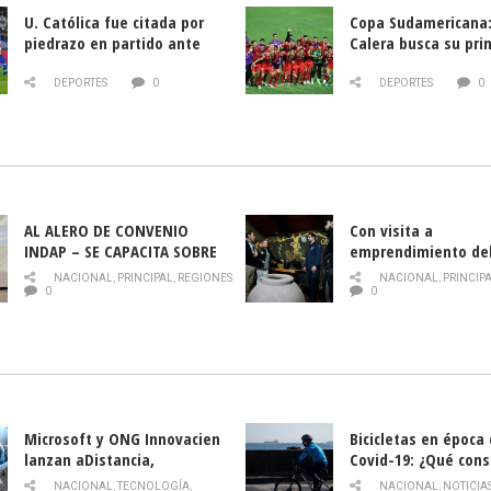
U. Católica fue citada por
Copa Sudamericana:
piedrazo en partido ante
Calera busca su pri
Deportes La Serena
triunfo ante Banfie
DEPORTES
0
DEPORTES
0
AL ALERO DE CONVENIO
Con visita a
INDAP – SE CAPACITA SOBRE
emprendimiento de
PLAGA DROSOPHILA SUZUKII
y llamado al rescate
NACIONAL
,
PRINCIPAL
,
REGIONES
NACIONAL
,
PRINCIP
historia campesina 
0
0
Nacional de INDAP 
la Semana del Turi
Microsoft y ONG Innovacien
Bicicletas en época
lanzan aDistancia,
Covid-19: ¿Qué cons
plataforma con cursos
momento de conduci
NACIONAL
,
TECNOLOGÍA
,
NACIONAL
,
NOTICIA