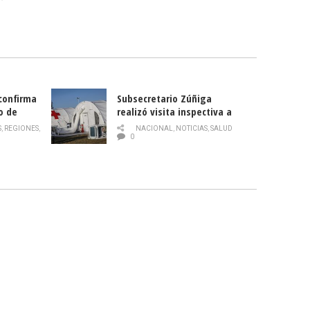
 confirma
Subsecretario Zúñiga
o de
realizó visita inspectiva a
Hospital Modular Sótero del
S
,
REGIONES
,
NACIONAL
,
NOTICIAS
,
SALUD
Río
0