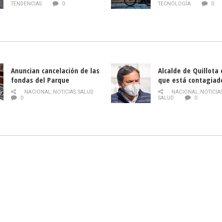
gratuitos online sobre
TENDENCIAS
0
TECNOLOGÍA
0
tecnología orientados a
emprendedores
Anuncian cancelación de las
Alcalde de Quillota
fondas del Parque
que está contagiad
O’Higgins debido al
COVID-19
NACIONAL
,
NOTICIAS
,
SALUD
NACIONAL
,
NOTICIA
coronavirus
0
SALUD
0