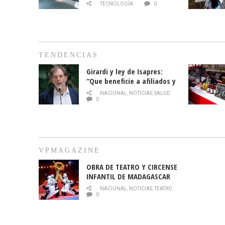
TECNOLOGÍA
0
TENDENCIAS
Girardi y ley de Isapres:
“Que beneficie a afiliados y
no legalice el abuso”
NACIONAL
,
NOTICIAS
,
SALUD
0
VPMAGAZINE
OBRA DE TEATRO Y CIRCENSE
INFANTIL DE MADAGASCAR
EN EL PARQUE HURATDO
NACIONAL
,
NOTICIAS
,
TEATRO
0