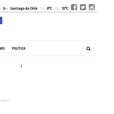
r:
$--
Santiago de Chile
Min:
6℃
Max:
15℃
NES
POLÍTICA
#
VIVEPAIS