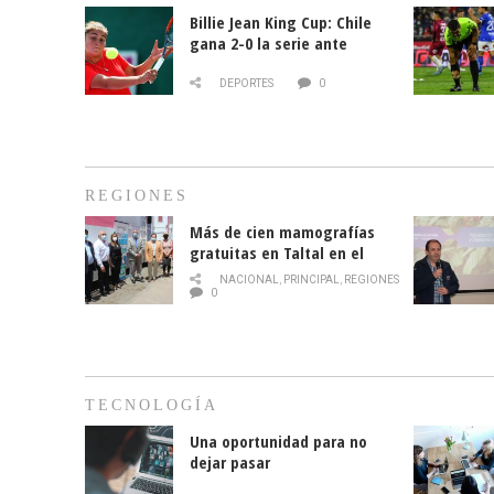
Billie Jean King Cup: Chile
gana 2-0 la serie ante
Paraguay
DEPORTES
0
REGIONES
Más de cien mamografías
gratuitas en Taltal en el
mes de la prevención del
NACIONAL
,
PRINCIPAL
,
REGIONES
cáncer de mama
0
TECNOLOGÍA
Una oportunidad para no
dejar pasar