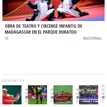
OBRA DE TEATRO Y CIRCENSE INFANTIL DE
MADAGASCAR EN EL PARQUE HURATDO
NACIONAL
DEPORTES
Billie
U.
Copa
Eve
DE
Jean
Católica
Sudamericana:
tie
DEPORTES
DEPORTES
DEPORTES
NA
King
fue
U.
un
0
0
0
0
Cup:
citada
La
dur
Chile
por
Calera
des