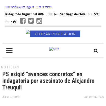
Publicación Avisos Legales
|
Bienes Raices
Friday, 7 de August del 2026
Dólar:
$--
Santiago de Chile
Min:
5℃
Max:
11℃
COTIZAR PUBLICACION
NOTICIAS
PS exigió “avances concretos” en
indagatoria por asesinato de Alejandro
Treuquil
Junio 10, 2020
Author: VIVEPAIS