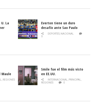
 U. La
Everton tiene un duro
mer
desafío ante Sao Paulo
ld
DEPORTES
,
NACIONAL
0
Smile fue el film más visto
l Maule
en EE.UU.
 de la
AL
,
REGIONES
INTERNACIONAL
,
PRINCIPAL
,
Director
REGIONES
0
celebra
smo