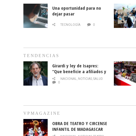
Una oportunidad para no
dejar pasar
TECNOLOGÍA
0
TENDENCIAS
Girardi y ley de Isapres:
“Que beneficie a afiliados y
no legalice el abuso”
NACIONAL
,
NOTICIAS
,
SALUD
0
VPMAGAZINE
OBRA DE TEATRO Y CIRCENSE
INFANTIL DE MADAGASCAR
EN EL PARQUE HURATDO