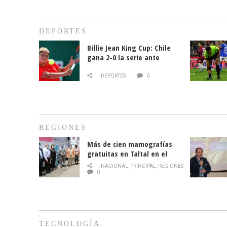
DEPORTES
Billie Jean King Cup: Chile
gana 2-0 la serie ante
Paraguay
DEPORTES
0
REGIONES
Más de cien mamografías
gratuitas en Taltal en el
mes de la prevención del
NACIONAL
,
PRINCIPAL
,
REGIONES
cáncer de mama
0
TECNOLOGÍA