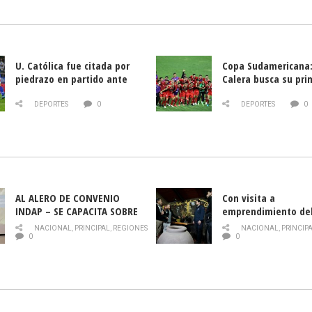
U. Católica fue citada por
Copa Sudamericana:
piedrazo en partido ante
Calera busca su pri
Deportes La Serena
triunfo ante Banfie
DEPORTES
0
DEPORTES
0
AL ALERO DE CONVENIO
Con visita a
INDAP – SE CAPACITA SOBRE
emprendimiento de
PLAGA DROSOPHILA SUZUKII
y llamado al rescate
NACIONAL
,
PRINCIPAL
,
REGIONES
NACIONAL
,
PRINCIP
historia campesina 
0
0
Nacional de INDAP 
la Semana del Turi