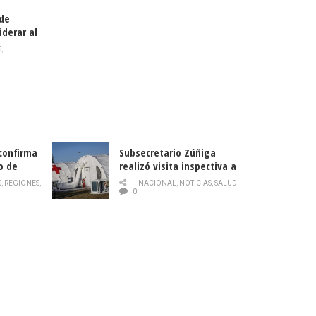
 de
iderar al
rlas?
S
,
 confirma
Subsecretario Zúñiga
o de
realizó visita inspectiva a
Hospital Modular Sótero del
S
,
REGIONES
,
NACIONAL
,
NOTICIAS
,
SALUD
Río
0