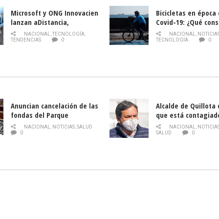
Microsoft y ONG Innovacien
Bicicletas en época
lanzan aDistancia,
Covid-19: ¿Qué cons
plataforma con cursos
momento de conduci
NACIONAL
,
TECNOLOGÍA
,
NACIONAL
,
NOTICIA
gratuitos online sobre
TENDENCIAS
0
TECNOLOGÍA
0
tecnología orientados a
emprendedores
Anuncian cancelación de las
Alcalde de Quillota
fondas del Parque
que está contagiad
O’Higgins debido al
COVID-19
NACIONAL
,
NOTICIAS
,
SALUD
NACIONAL
,
NOTICIA
coronavirus
0
SALUD
0