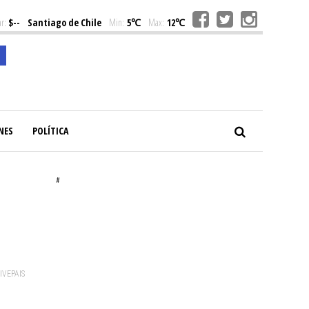
r:
$--
Santiago de Chile
Min:
5℃
Max:
12℃
NES
POLÍTICA
#
VIVEPAIS