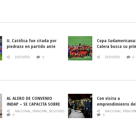
U. Católica fue citada por
Copa Sudamericana:
piedrazo en partido ante
Calera busca su pri
Deportes La Serena
triunfo ante Banfie
DEPORTES
0
DEPORTES
0
AL ALERO DE CONVENIO
Con visita a
INDAP – SE CAPACITA SOBRE
emprendimiento de
PLAGA DROSOPHILA SUZUKII
y llamado al rescate
NACIONAL
,
PRINCIPAL
,
REGIONES
NACIONAL
,
PRINCIP
historia campesina 
0
0
Nacional de INDAP 
la Semana del Turi