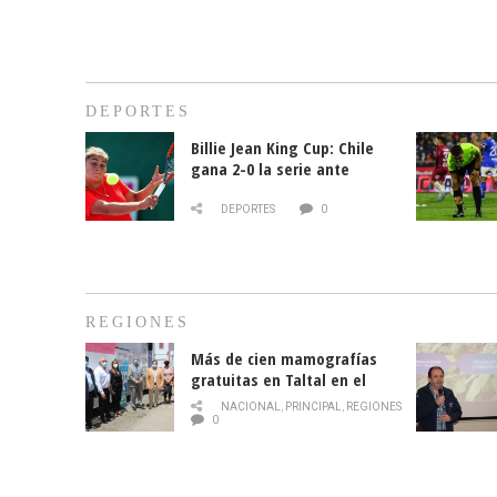
DEPORTES
Billie Jean King Cup: Chile
gana 2-0 la serie ante
Paraguay
DEPORTES
0
REGIONES
Más de cien mamografías
gratuitas en Taltal en el
mes de la prevención del
NACIONAL
,
PRINCIPAL
,
REGIONES
cáncer de mama
0