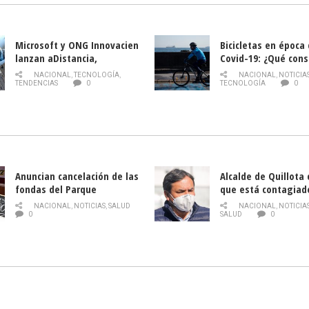
Microsoft y ONG Innovacien
Bicicletas en época
lanzan aDistancia,
Covid-19: ¿Qué cons
plataforma con cursos
momento de conduci
NACIONAL
,
TECNOLOGÍA
,
NACIONAL
,
NOTICIA
gratuitos online sobre
TENDENCIAS
0
TECNOLOGÍA
0
tecnología orientados a
emprendedores
Anuncian cancelación de las
Alcalde de Quillota
fondas del Parque
que está contagiad
O’Higgins debido al
COVID-19
NACIONAL
,
NOTICIAS
,
SALUD
NACIONAL
,
NOTICIA
coronavirus
0
SALUD
0