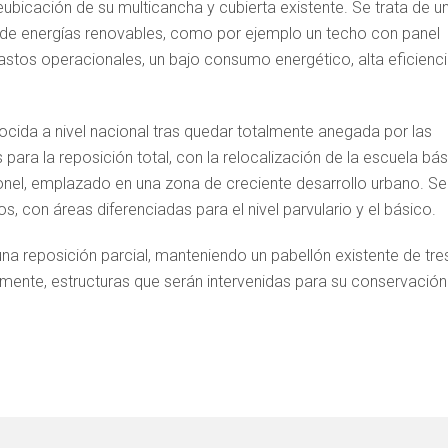
eubicación de su multicancha y cubierta existente. Se trata de u
ión de energías renovables, como por ejemplo un techo con panel
 gastos operacionales, un bajo consumo energético, alta eficienci
ocida a nivel nacional tras quedar totalmente anegada por las
s para la reposición total, con la relocalización de la escuela bá
ronel, emplazado en una zona de creciente desarrollo urbano. Se
s, con áreas diferenciadas para el nivel parvulario y el básico.
a reposición parcial, manteniendo un pabellón existente de tre
amente, estructuras que serán intervenidas para su conservación