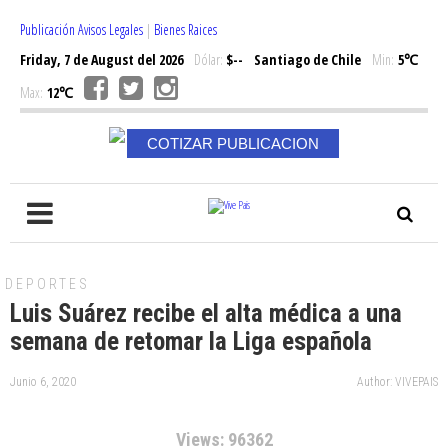
Publicación Avisos Legales
|
Bienes Raices
Friday, 7 de August del 2026
Dólar:
$--
Santiago de Chile
Min:
5℃
Max:
12℃
COTIZAR PUBLICACION
DEPORTES
Luis Suárez recibe el alta médica a una
semana de retomar la Liga española
Junio 6, 2020
Author: VIVEPAIS
Views: 96362