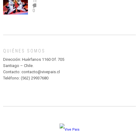
TEATRO
el
TEATRO
0
abuso”
Y
CIRCENSE
INFANTIL
DE
MADAGASCAR
EN
EL
QUIÉNES SOMOS
PARQUE
HURATDO
Dirección: Huérfanos 1160 Of. 705
Santiago – Chile.
Contacto: contacto@vivepais.cl
Teléfono: (562) 29937680