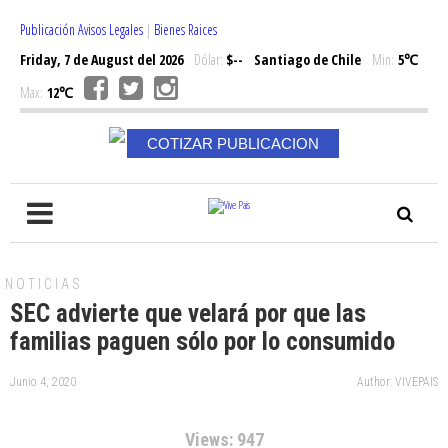
Publicación Avisos Legales
|
Bienes Raices
Friday, 7 de August del 2026
Dólar:
$--
Santiago de Chile
Min:
5℃
Max:
12℃
COTIZAR PUBLICACION
NOTICIAS
SEC advierte que velará por que las
familias paguen sólo por lo consumido
Junio 4, 2020
Author: VIVEPAIS
Views: 947