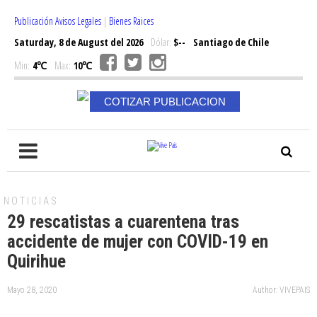
Publicación Avisos Legales
|
Bienes Raices
Saturday, 8 de August del 2026
Dólar:
$--
Santiago de Chile
Min:
4℃
Max:
10℃
COTIZAR PUBLICACION
NOTICIAS
29 rescatistas a cuarentena tras
accidente de mujer con COVID-19 en
Quirihue
Mayo 28, 2020
Author: VIVEPAIS