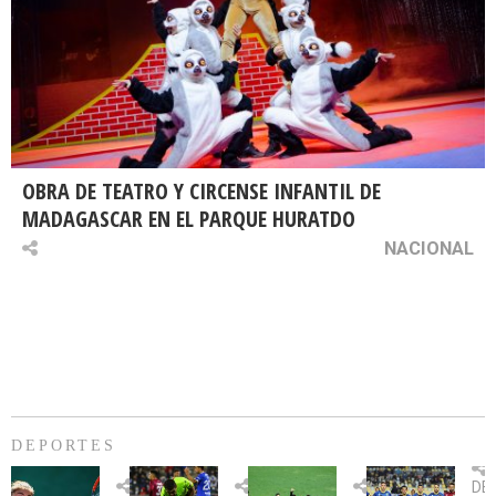
OBRA DE TEATRO Y CIRCENSE INFANTIL DE
MADAGASCAR EN EL PARQUE HURATDO
NACIONAL
DEPORTES
Billie
U.
Copa
Eve
DE